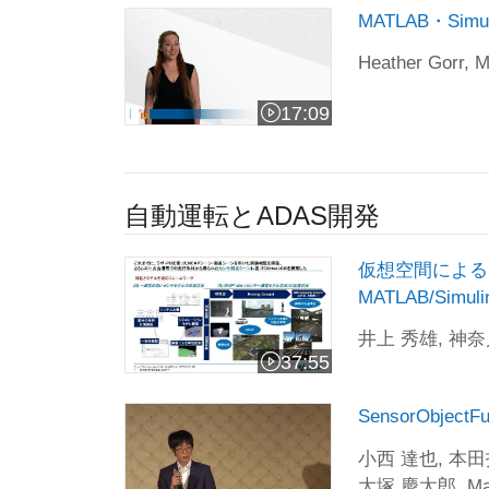
MATLAB・Simulink最新情報
MATLAB・Sim
Heather Gorr, 
17:09
ビデオの長さ 17:09
自動運転とADAS開発
仮想空間による自動運転安全性評価シミュレーショ
仮想空間による
MATLAB/Simul
井上 秀雄, 神
37:55
ビデオの長さ 37:55
SensorObjectFusion機能向け MILS
SensorObje
小西 達也, 本
大塚 慶太郎, Mat