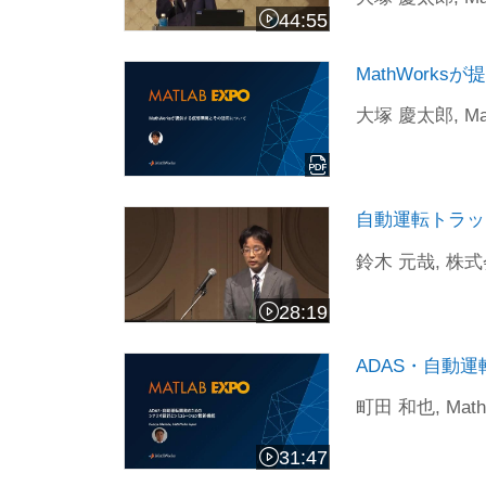
44:55
ビデオの長さ 44:55
MathWork
大塚 慶太郎, Mat
自動運転トラックのためのデータ駆動型
自動運転トラッ
鈴木 元哉, 
28:19
ビデオの長さ 28:19
ADAS・自動運転開発のためのシナリオ
ADAS・自動
町田 和也, MathW
31:47
ビデオの長さ 31:47