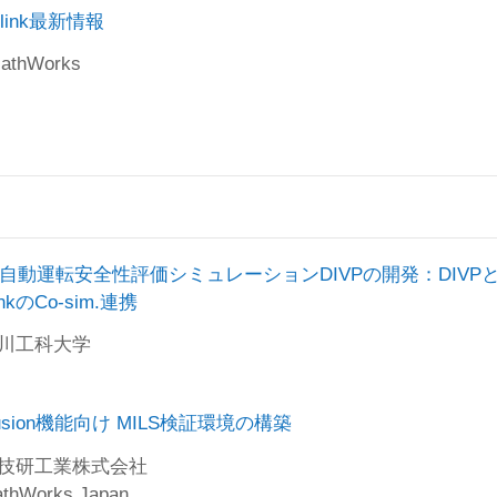
ulink最新情報
MathWorks
ンDIVPの開発：DIVPとMATLAB/SimulinkのCo-
自動運転安全性評価シミュレーションDIVPの開発：DIVP
inkのCo-sim.連携
奈川工科大学
検証環境の構築
ctFusion機能向け MILS検証環境の構築
田技研工業株式会社
hWorks Japan