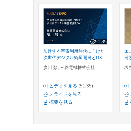
加速する宇宙利用時代に向けた次世代デジ
エ
51:35
ビデオの長さ 51:35
加速する宇宙利用時代に向けた
エ
次世代デジタル衛星開発とDX
発
廣川 類, 三菱電機株式会社
坂井
ビデオを見る
(51:35)
スライドを見る
概要を見る