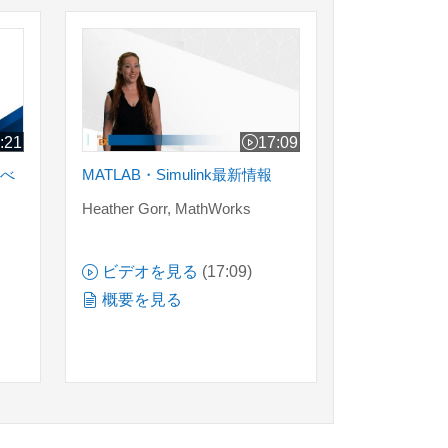
地球科学とすべての電化を加速させる
MATLAB・Simulink最新情報
:21
17:09
の長さ 22:21
ビデオの長さ 17:09
すべ
MATLAB・Simulink最新情報
Heather Gorr, MathWorks
s
ビデオを見る
(17:09)
概要を見る