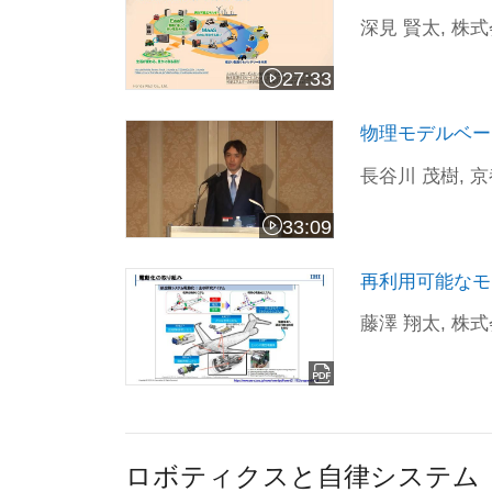
深見 賢太, 株
27:33
ビデオの長さ 27:33
物理モデルベース燃料電池システムシミ
物理モデルベー
長谷川 茂樹, 
33:09
ビデオの長さ 33:09
再利用可能なモ
藤澤 翔太, 株式
ロボティクスと自律システム