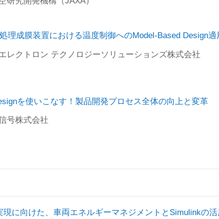
航空研究開発機構（JAXA）
Model-Based Design適用事例
理成膜装置における温度制御へのModel-Based Design
東京エレクトロン テクノロジーソリューションズ株式会社
す！製品開発プロセス全体の向上と変革
ed Designを使いこなす！製品開発プロセス全体の向上と変革
本信号株式会社
ルギーマネジメントとSimulinkの活用
aS 実現に向けた、車両エネルギーマネジメントとSimulinkの