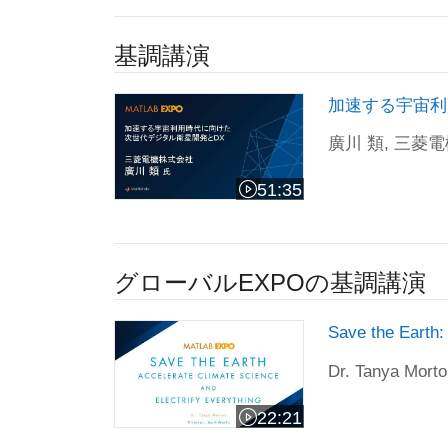
基調講演
加速する宇宙利用時代に向けた次世代デジ
加速する宇宙利
廣川 類, 三菱
51:35
ビデオの長さ 51:35
グローバルEXPOの基調講演
Save the Earth: 地球科学とすべての
Save the 
Dr. Tanya Mort
22:21
ビデオの長さ 22:21