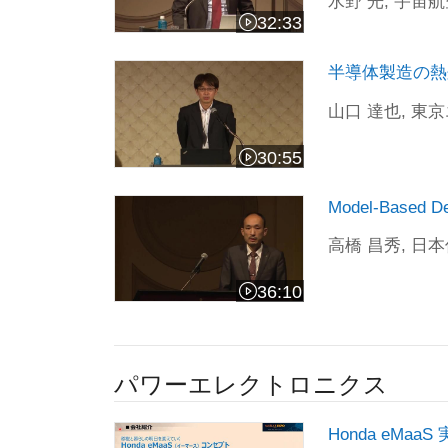
水野 光, 宇宙
32:33
ビデオの長さ 32:33
半導体製造の熱処理成膜装置における温度制御への
半導体製造の熱処
山口 達也, 
30:55
ビデオの長さ 30:55
Model-Based Designを使いこな
Model-Bas
高橋 昌秀, 日
36:10
ビデオの長さ 36:10
パワーエレクトロニクス
Honda eMaaS 実現に向けた、車両エネ
Honda eMa