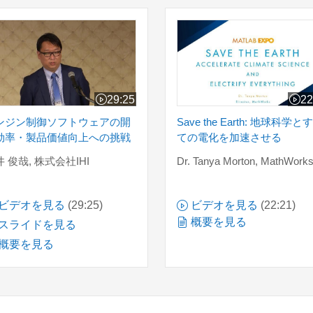
タル衛星開発とDX
ンジン制御ソフトウェアの開発効率・製品価値向上への挑戦
Save the Earth: 
29:25
22
ビデオの長さ 29:25
ビデオ
ンジン制御ソフトウェアの開
Save the Earth: 地球科学と
効率・製品価値向上への挑戦
ての電化を加速させる
 俊哉, 株式会社IHI
Dr. Tanya Morton, MathWork
ビデオを見る
(29:25)
ビデオを見る
(22:21)
概要を見る
スライドを見る
概要を見る