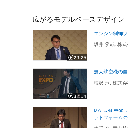
広がるモデルベースデザイン
エンジン制御ソフトウェアの開発効率・
エンジン制御ソ
坂井 俊哉, 株式
29:25
ビデオの長さ 29:25
無人航空機の自律飛行ソフトウェア開発におけるM
無人航空機の自律
梅沢 翔, 株式会
32:54
ビデオの長さ 32:54
MATLAB Web アプリとコンテナを
MATLAB 
ットフォームの