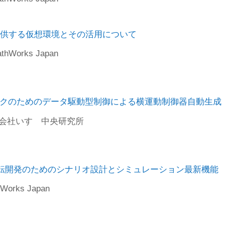
sが提供する仮想環境とその活用について
hWorks Japan
制御による横運動制御器自動生成
クのためのデータ駆動型制御による横運動制御器自動生成
株式会社いすゞ中央研究所
設計とシミュレーション最新機能
運転開発のためのシナリオ設計とシミュレーション最新機能
orks Japan