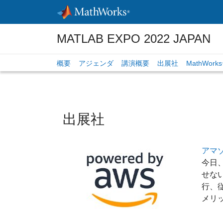
Skip to content
MATLAB EXPO 2022 JAPAN
概要
アジェンダ
講演概要
出展社
MathWor
出展社
アマ
今日、
せな
行、
メリ