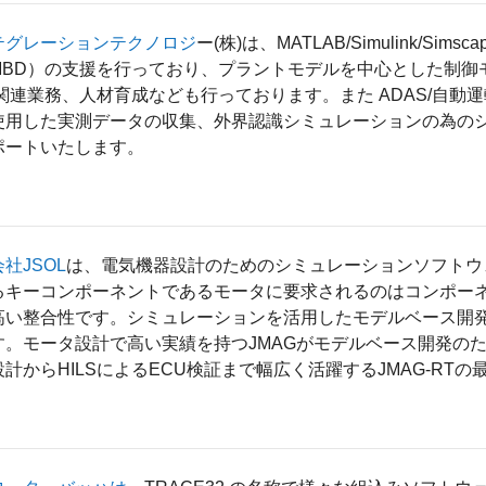
テグレーションテクノロジ
ー(株)は、MATLAB/Simulink/Si
MBD）の支援を行っており、プラントモデルを中心とした制御
LS関連業務、人材育成なども行っております。また ADAS/自
使用した実測データの収集、外界認識シミュレーションの為の
ポートいたします。
社JSOL
は、電気機器設計のためのシミュレーションソフトウ
るキーコンポーネントであるモータに要求されるのはコンポー
高い整合性です。シミュレーションを活用したモデルベース開
す。モータ設計で高い実績を持つJMAGがモデルベース開発の
計からHILSによるECU検証まで幅広く活躍するJMAG-RT