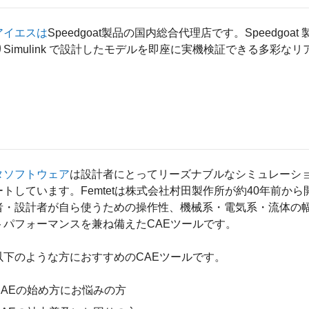
アイエスは
Speedgoat製品の国内総合代理店です。Speedgoat 製
りSimulink で設計したモデルを即座に実機検証できる多彩
タソフトウェア
は設計者にとってリーズナブルなシミュレーション
ートしています。Femtetは株式会社村田製作所が約40年前か
者・設計者が自ら使うための操作性、機械系・電気系・流体の
トパフォーマンスを兼ね備えたCAEツールです。
以下のような方におすすめのCAEツールです。
CAEの始め方にお悩みの方