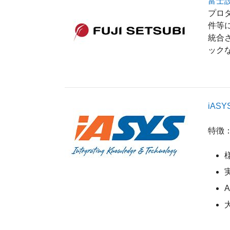
富士
プロダ
件等に
統合さ
ック
iASY
特徴