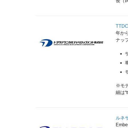
長（
TTD
年か
ナッ
※モデ
細は“
ルネ
Emb