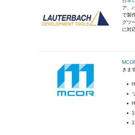
日本
ア、ハ
で製作
グツー
に対
MCO
きま