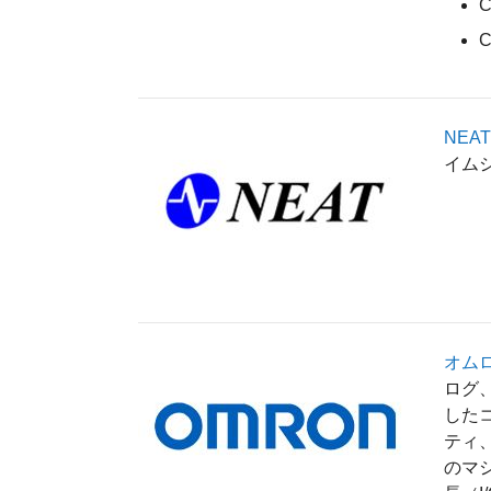
NEAT
イム
オム
ログ
した
ティ
のマシ