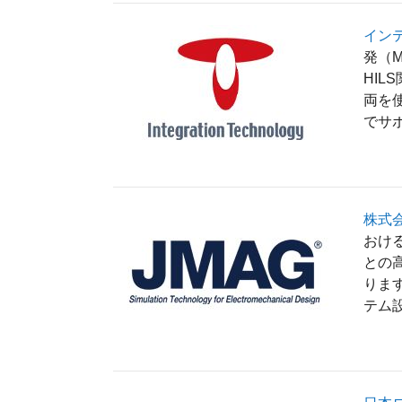
イン
発（
HI
両を
でサ
株式会
おけ
との
りま
テム設