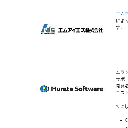
エム
によ
す。
ムラ
サポ
開発
コス
特に