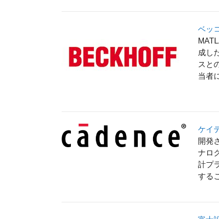
ベッ
MAT
成し
スとの
当者
ケイ
開発され
ナログ
計プ
する