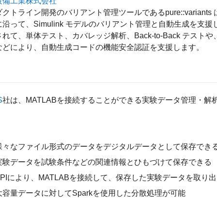
設備工業株式会社
クトライン開発のバリアント管理ツールであるpure::varian
沿って、Simulink モデルのバリアント管理と自動生成を支援しま
れて、単体テスト、カバレッジ解析、Back-to-Back テストや、M
などにより、自動生成コードの機能安全認証を支援します。
S
社は、MATLABを接続することができる実験データ管理・
：
様々なファイル形式のデータをデジタルデータとして保存でき
実験データを試験条件などの関連情報とひもづけて保存できる
APIにより、MATLABを接続して、保存した実験データを取り
大容量データに対してSparkを使用した分散処理が可能