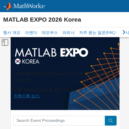
Skip to content
MATLAB EXPO 2026 Korea
행사 개요
아젠다
데모부스
파트너
자주 묻는 질문(FAQ)
다시
Off-Canvas Navigation Menu Toggle
기능
응용 분야
MATLAB EXPO 2026 Korea 의 강연 및 발표를 살펴볼 수
언어
있습니다.
다른 이벤트의 세션을 찾고 계신가요?
모든 이벤트
출처
진행기록 보기.
세션 유형
Main Content
검색
검색