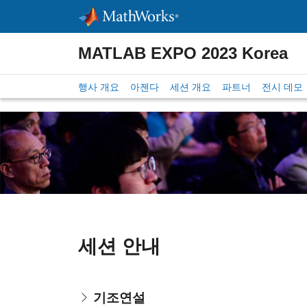
Skip to content
MATLAB EXPO 2023 Korea
행사 개요
아젠다
세션 개요
파트너
전시 데모
세션 안내
기조연설